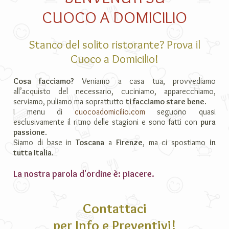
CUOCO A DOMICILIO
Stanco del solito ristorante? Prova il
Cuoco a Domicilio!
Cosa facciamo?
Veniamo a casa tua, provvediamo
all’acquisto del necessario, cuciniamo, apparecchiamo,
serviamo, puliamo ma soprattutto
ti facciamo stare bene
.
I menu di
cuocoadomicilio.com
seguono quasi
esclusivamente il ritmo delle stagioni e sono fatti con
pura
passione
.
Siamo di base in
Toscana
a
Firenze
, ma ci spostiamo
in
tutta Italia
.
La nostra parola d'ordine è: piacere.
Contattaci
per Info e Preventivi!