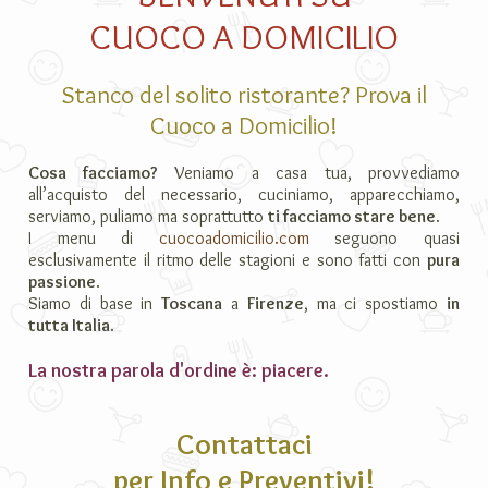
CUOCO A DOMICILIO
Stanco del solito ristorante? Prova il
Cuoco a Domicilio!
Cosa facciamo?
Veniamo a casa tua, provvediamo
all’acquisto del necessario, cuciniamo, apparecchiamo,
serviamo, puliamo ma soprattutto
ti facciamo stare bene
.
I menu di
cuocoadomicilio.com
seguono quasi
esclusivamente il ritmo delle stagioni e sono fatti con
pura
passione
.
Siamo di base in
Toscana
a
Firenze
, ma ci spostiamo
in
tutta Italia
.
La nostra parola d'ordine è: piacere.
Contattaci
per Info e Preventivi!